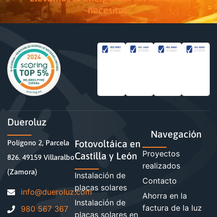
necesites
Dueroluz
Navegación
Fotovoltáica en
Polígono 2, Parcela
Proyectos
Castilla y León
826. 49159 Villaralbo
realizados
(Zamora)
Instalación de
Contacto
placas solares
moc.zuloreud@ofni
Ahorra en la
Instalación de
factura de la luz
980 567 367
placas solares en