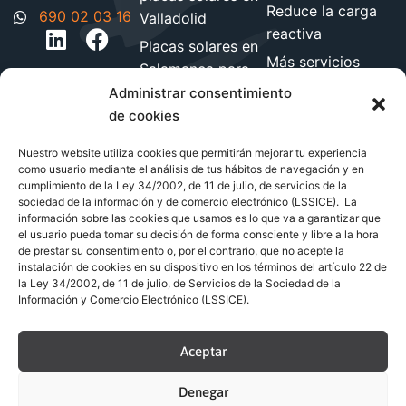
Reduce la carga
690 02 03 16
Valladolid
reactiva
Placas solares en
Más servicios
Salamanca para
energéticos
hogares y
Administrar consentimiento
Blog de energía y
empresa
de cookies
ahorro
Instalación de
Nuestro website utiliza cookies que permitirán mejorar tu experiencia
paneles solares
como usuario mediante el análisis de tus hábitos de navegación y en
cumplimiento de la Ley 34/2002, de 11 de julio, de servicios de la
en León
sociedad de la información y de comercio electrónico (LSSICE). La
Instalación de
información sobre las cookies que usamos es lo que va a garantizar que
el usuario pueda tomar su decisión de forma consciente y libre a la hora
paneles solares
de prestar su consentimiento o, por el contrario, que no acepte la
en Zamora
instalación de cookies en su dispositivo en los términos del artículo 22 de
la Ley 34/2002, de 11 de julio, de Servicios de la Sociedad de la
Información y Comercio Electrónico (LSSICE).
© Copyright 2026 Renovables Dueroluz S.L.
Aceptar
Aviso legal
Política de privacidad
Política de cookies
Denegar