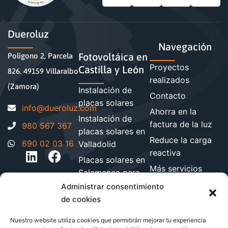
Dueroluz
Navegación
Fotovoltáica en
Polígono 2, Parcela
Proyectos
Castilla y León
826. 49159 Villaralbo
realizados
(Zamora)
Instalación de
Contacto
placas solares
moc.zuloreud@ofni
Ahorra en la
Instalación de
factura de la luz
980 567 367
placas solares en
Reduce la carga
690 02 03 16
Valladolid
reactiva
Placas solares en
Más servicios
Salamanca para
energéticos
hogares y
Administrar consentimiento
Blog de energía y
empresa
de cookies
ahorro
Instalación de
Nuestro website utiliza cookies que permitirán mejorar tu experiencia
paneles solares