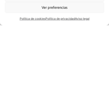
Ver preferencias
Política de cookies
Política de privacidad
Aviso legal
Instalación de
Instalación de
autoconsumo 7,42 kwp
autoconsumo 6,36 kwp
en Robleda-Cervantes
en Robleda-Cervantes
Instalación de
Instalación aislada 8,8
autoconsumo 20,14 kwp
kwp en La Hiniesta
en Fresnillo de las
Dueñas