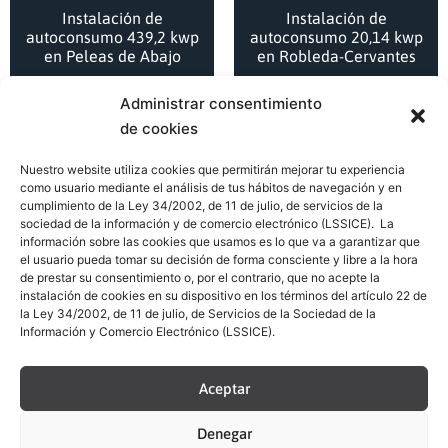
Instalación de
Instalación de
autoconsumo 439,2 kwp
autoconsumo 20,14 kwp
en Peleas de Abajo
en Robleda-Cervantes
Administrar consentimiento
de cookies
Nuestro website utiliza cookies que permitirán mejorar tu experiencia
como usuario mediante el análisis de tus hábitos de navegación y en
cumplimiento de la Ley 34/2002, de 11 de julio, de servicios de la
sociedad de la información y de comercio electrónico (LSSICE). La
información sobre las cookies que usamos es lo que va a garantizar que
el usuario pueda tomar su decisión de forma consciente y libre a la hora
de prestar su consentimiento o, por el contrario, que no acepte la
Instalación de
Instalación de
instalación de cookies en su dispositivo en los términos del artículo 22 de
autoconsumo 6 kwp en
autoconsumo 5,3 kwp
la Ley 34/2002, de 11 de julio, de Servicios de la Sociedad de la
Cerecinos de Campos
en Robleda-Cervantes
Información y Comercio Electrónico (LSSICE).
Aceptar
Denegar