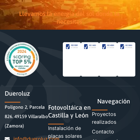
Llevamos la energía del sol donde la
necesites
Dueroluz
Navegación
Fotovoltáica en
Polígono 2, Parcela
Proyectos
Castilla y León
826. 49159 Villaralbo
realizados
(Zamora)
Instalación de
Contacto
placas solares
moc.zuloreud@ofni