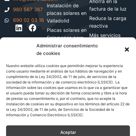
Ahorra en la
Instalación de
factura de la luz
980 567 367
placas solares en
Reduce la carga
690 02 03 16
Valladolid
reactiva
Placas solares en
Más servicios
Salamanca para
energéticos
hogares y
Administrar consentimiento
Blog de energía y
empresa
de cookies
ahorro
Instalación de
Nuestro website utiliza cookies que permitirán mejorar tu experiencia
paneles solares
como usuario mediante el análisis de tus hábitos de navegación y en
en León
cumplimiento de la Ley 34/2002, de 11 de julio, de servicios de la
sociedad de la información y de comercio electrónico (LSSICE). La
Instalación de
información sobre las cookies que usamos es lo que va a garantizar que
el usuario pueda tomar su decisión de forma consciente y libre a la hora
paneles solares
de prestar su consentimiento o, por el contrario, que no acepte la
en Zamora
instalación de cookies en su dispositivo en los términos del artículo 22 de
la Ley 34/2002, de 11 de julio, de Servicios de la Sociedad de la
Información y Comercio Electrónico (LSSICE).
© Copyright 2026 Renovables Dueroluz S.L.
Aceptar