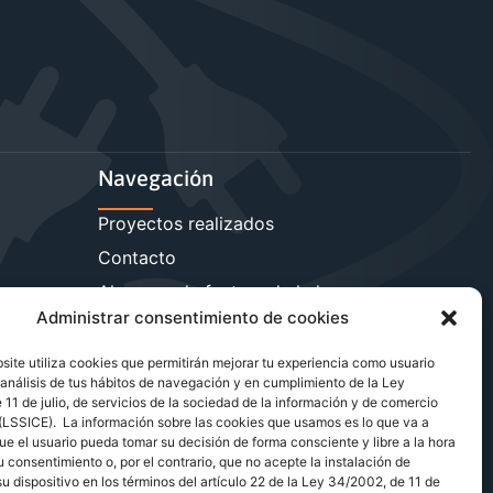
Navegación
Proyectos realizados
Contacto
sa
Ahorra en la factura de la luz
Administrar consentimiento de cookies
Reduce la carga reactiva
Más servicios energéticos
ite utiliza cookies que permitirán mejorar tu experiencia como usuario
análisis de tus hábitos de navegación y en cumplimiento de la Ley
Blog de energía y ahorro
11 de julio, de servicios de la sociedad de la información y de comercio
 (LSSICE). La información sobre las cookies que usamos es lo que va a
ue el usuario pueda tomar su decisión de forma consciente y libre a la hora
u consentimiento o, por el contrario, que no acepte la instalación de
u dispositivo en los términos del artículo 22 de la Ley 34/2002, de 11 de