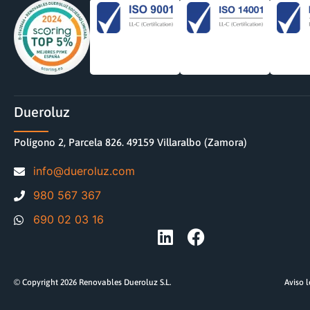
Dueroluz
Polígono 2, Parcela 826. 49159 Villaralbo (Zamora)
moc.zuloreud@ofni
980 567 367
690 02 03 16
© Copyright 2026 Renovables Dueroluz S.L.
Aviso 