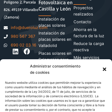
Fotovoltáica en
Polígono 2, Parcela
Proyectos
Castilla y León
826. 49159 Villaralbo
realizados
(Zamora)
Instalación de
Contacto
placas solares
moc.zuloreud@ofni
Ahorra en la
Instalación de
factura de la luz
980 567 367
placas solares en
Reduce la carga
690 02 03 16
Valladolid
reactiva
Placas solares en
Más servicios
Salamanca para
energéticos
hogares y
Administrar consentimiento
Blog de energía y
empresa
de cookies
ahorro
Instalación de
Nuestro website utiliza cookies que permitirán mejorar tu experiencia
paneles solares
como usuario mediante el análisis de tus hábitos de navegación y en
en León
cumplimiento de la Ley 34/2002, de 11 de julio, de servicios de la
sociedad de la información y de comercio electrónico (LSSICE). La
Instalación de
información sobre las cookies que usamos es lo que va a garantizar que
el usuario pueda tomar su decisión de forma consciente y libre a la hora
paneles solares
de prestar su consentimiento o, por el contrario, que no acepte la