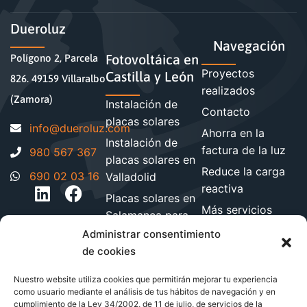
Dueroluz
Navegación
Fotovoltáica en
Polígono 2, Parcela
Proyectos
Castilla y León
826. 49159 Villaralbo
realizados
(Zamora)
Instalación de
Contacto
placas solares
moc.zuloreud@ofni
Ahorra en la
Instalación de
factura de la luz
980 567 367
placas solares en
Reduce la carga
690 02 03 16
Valladolid
reactiva
Placas solares en
Más servicios
Salamanca para
energéticos
hogares y
Administrar consentimiento
Blog de energía y
empresa
de cookies
ahorro
Instalación de
Nuestro website utiliza cookies que permitirán mejorar tu experiencia
paneles solares
como usuario mediante el análisis de tus hábitos de navegación y en
en León
cumplimiento de la Ley 34/2002, de 11 de julio, de servicios de la