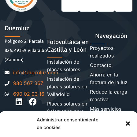
Dueroluz
Navegación
Fotovoltáica en
Polígono 2, Parcela
Proyectos
Castilla y León
826. 49159 Villaralbo
realizados
(Zamora)
Instalación de
Contacto
placas solares
moc.zuloreud@ofni
Ahorra en la
Instalación de
factura de la luz
980 567 367
placas solares en
Reduce la carga
690 02 03 16
Valladolid
reactiva
Placas solares en
Más servicios
Salamanca para
energéticos
hogares y
Administrar consentimiento
Blog de energía y
empresa
de cookies
ahorro
Instalación de