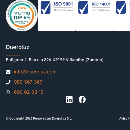
Dueroluz
Polígono 2, Parcela 826. 49159 Villaralbo (Zamora)
moc.zuloreud@ofni
980 567 367
690 02 03 16
© Copyright 2026 Renovables Dueroluz S.L.
Aviso 