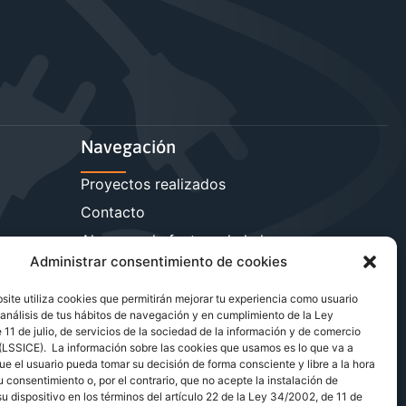
Navegación
Proyectos realizados
Contacto
sa
Ahorra en la factura de la luz
Administrar consentimiento de cookies
Reduce la carga reactiva
Más servicios energéticos
ite utiliza cookies que permitirán mejorar tu experiencia como usuario
análisis de tus hábitos de navegación y en cumplimiento de la Ley
Blog de energía y ahorro
11 de julio, de servicios de la sociedad de la información y de comercio
 (LSSICE). La información sobre las cookies que usamos es lo que va a
ue el usuario pueda tomar su decisión de forma consciente y libre a la hora
u consentimiento o, por el contrario, que no acepte la instalación de
u dispositivo en los términos del artículo 22 de la Ley 34/2002, de 11 de