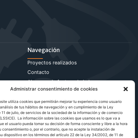
Navegación
Proyectos realizados
Contacto
sa
Ahorra en la factura de la luz
Administrar consentimiento de cookies
Reduce la carga reactiva
Más servicios energéticos
ite utiliza cookies que permitirán mejorar tu experiencia como usuario
análisis de tus hábitos de navegación y en cumplimiento de la Ley
Blog de energía y ahorro
11 de julio, de servicios de la sociedad de la información y de comercio
 (LSSICE). La información sobre las cookies que usamos es lo que va a
ue el usuario pueda tomar su decisión de forma consciente y libre a la hora
u consentimiento o, por el contrario, que no acepte la instalación de
u dispositivo en los términos del artículo 22 de la Ley 34/2002, de 11 de