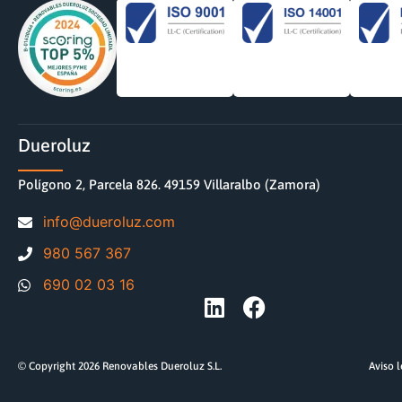
Dueroluz
Polígono 2, Parcela 826. 49159 Villaralbo (Zamora)
moc.zuloreud@ofni
980 567 367
690 02 03 16
© Copyright 2026 Renovables Dueroluz S.L.
Aviso 