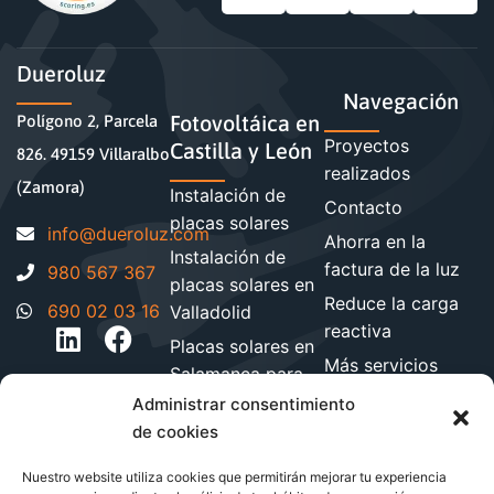
Dueroluz
Navegación
Fotovoltáica en
Polígono 2, Parcela
Proyectos
Castilla y León
826. 49159 Villaralbo
realizados
(Zamora)
Instalación de
Contacto
placas solares
moc.zuloreud@ofni
Ahorra en la
Instalación de
factura de la luz
980 567 367
placas solares en
Reduce la carga
690 02 03 16
Valladolid
reactiva
Placas solares en
Más servicios
Salamanca para
energéticos
hogares y
Administrar consentimiento
Blog de energía y
empresa
de cookies
ahorro
Instalación de
Nuestro website utiliza cookies que permitirán mejorar tu experiencia
paneles solares