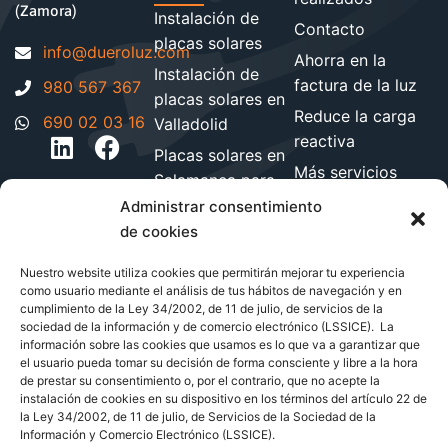
(Zamora)
Instalación de
Contacto
placas solares
moc.zuloreud@ofni
Ahorra en la
Instalación de
factura de la luz
980 567 367
placas solares en
Reduce la carga
690 02 03 16
Valladolid
reactiva
Placas solares en
Más servicios
Salamanca para
energéticos
hogares y
Administrar consentimiento
Blog de energía y
empresa
de cookies
ahorro
Instalación de
Nuestro website utiliza cookies que permitirán mejorar tu experiencia
paneles solares
como usuario mediante el análisis de tus hábitos de navegación y en
cumplimiento de la Ley 34/2002, de 11 de julio, de servicios de la
en León
sociedad de la información y de comercio electrónico (LSSICE). La
Instalación de
información sobre las cookies que usamos es lo que va a garantizar que
el usuario pueda tomar su decisión de forma consciente y libre a la hora
paneles solares
de prestar su consentimiento o, por el contrario, que no acepte la
en Zamora
instalación de cookies en su dispositivo en los términos del artículo 22 de
la Ley 34/2002, de 11 de julio, de Servicios de la Sociedad de la
Información y Comercio Electrónico (LSSICE).