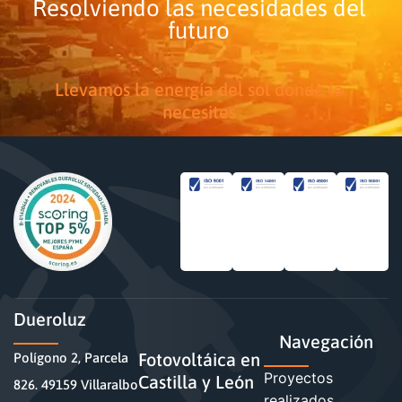
Resolviendo las necesidades del
futuro
Llevamos la energía del sol donde la
necesites
Dueroluz
Navegación
Fotovoltáica en
Polígono 2, Parcela
Proyectos
Castilla y León
826. 49159 Villaralbo
realizados