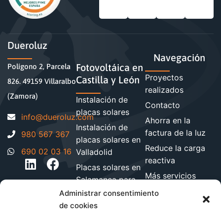
Dueroluz
Navegación
Fotovoltáica en
Polígono 2, Parcela
Proyectos
Castilla y León
826. 49159 Villaralbo
realizados
(Zamora)
Instalación de
Contacto
placas solares
moc.zuloreud@ofni
Ahorra en la
Instalación de
factura de la luz
980 567 367
placas solares en
Reduce la carga
690 02 03 16
Valladolid
reactiva
Placas solares en
Más servicios
Salamanca para
energéticos
hogares y
Administrar consentimiento
Blog de energía y
empresa
de cookies
ahorro
Instalación de