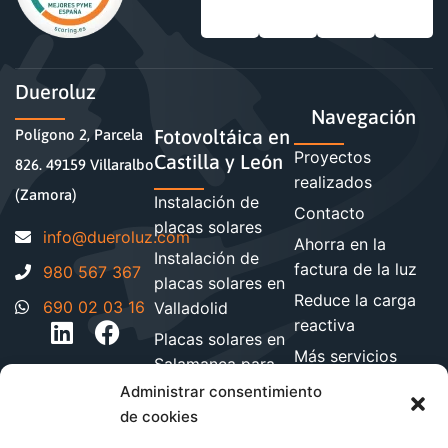
Dueroluz
Navegación
Fotovoltáica en
Polígono 2, Parcela
Proyectos
Castilla y León
826. 49159 Villaralbo
realizados
(Zamora)
Instalación de
Contacto
placas solares
moc.zuloreud@ofni
Ahorra en la
Instalación de
factura de la luz
980 567 367
placas solares en
Reduce la carga
690 02 03 16
Valladolid
reactiva
Placas solares en
Más servicios
Salamanca para
energéticos
hogares y
Administrar consentimiento
Blog de energía y
empresa
de cookies
ahorro
Instalación de