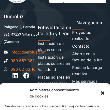
Dueroluz
Navegación
Fotovoltáica en
Polígono 2, Parcela
Proyectos
Castilla y León
826. 49159 Villaralbo
realizados
(Zamora)
Instalación de
Contacto
placas solares
moc.zuloreud@ofni
Ahorra en la
Instalación de
factura de la luz
980 567 367
placas solares en
Reduce la carga
690 02 03 16
Valladolid
reactiva
Placas solares en
Más servicios
Salamanca para
energéticos
hogares y
Administrar consentimiento
Blog de energía y
empresa
de cookies
ahorro
Instalación de
Nuestro website utiliza cookies que permitirán mejorar tu experiencia
paneles solares