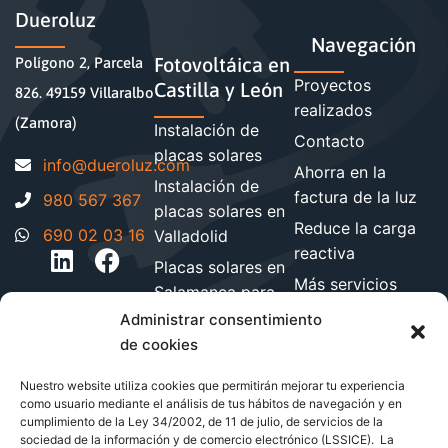
Dueroluz
Navegación
Fotovoltáica en
Polígono 2, Parcela
Proyectos
Castilla y León
826. 49159 Villaralbo
realizados
(Zamora)
Instalación de
Contacto
placas solares
moc.zuloreud@ofni
Ahorra en la
Instalación de
factura de la luz
980 567 367
placas solares en
Reduce la carga
690 02 03 16
Valladolid
reactiva
Placas solares en
Más servicios
Salamanca para
energéticos
hogares y
Administrar consentimiento
Blog de energía y
empresa
de cookies
ahorro
Instalación de
Nuestro website utiliza cookies que permitirán mejorar tu experiencia
paneles solares
como usuario mediante el análisis de tus hábitos de navegación y en
en León
cumplimiento de la Ley 34/2002, de 11 de julio, de servicios de la
sociedad de la información y de comercio electrónico (LSSICE). La