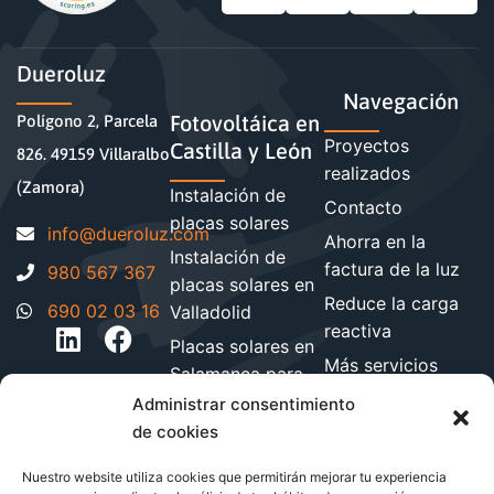
Dueroluz
Navegación
Fotovoltáica en
Polígono 2, Parcela
Proyectos
Castilla y León
826. 49159 Villaralbo
realizados
(Zamora)
Instalación de
Contacto
placas solares
moc.zuloreud@ofni
Ahorra en la
Instalación de
factura de la luz
980 567 367
placas solares en
Reduce la carga
690 02 03 16
Valladolid
reactiva
Placas solares en
Más servicios
Salamanca para
energéticos
hogares y
Administrar consentimiento
Blog de energía y
empresa
de cookies
ahorro
Instalación de
Nuestro website utiliza cookies que permitirán mejorar tu experiencia
paneles solares