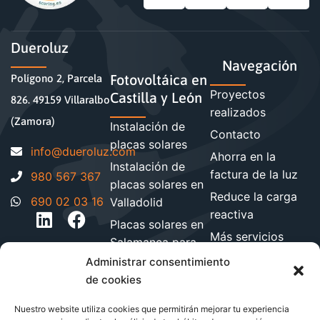
Dueroluz
Navegación
Fotovoltáica en
Polígono 2, Parcela
Proyectos
Castilla y León
826. 49159 Villaralbo
realizados
(Zamora)
Instalación de
Contacto
placas solares
moc.zuloreud@ofni
Ahorra en la
Instalación de
factura de la luz
980 567 367
placas solares en
Reduce la carga
690 02 03 16
Valladolid
reactiva
Placas solares en
Más servicios
Salamanca para
energéticos
hogares y
Administrar consentimiento
Blog de energía y
empresa
de cookies
ahorro
Instalación de
Nuestro website utiliza cookies que permitirán mejorar tu experiencia
paneles solares