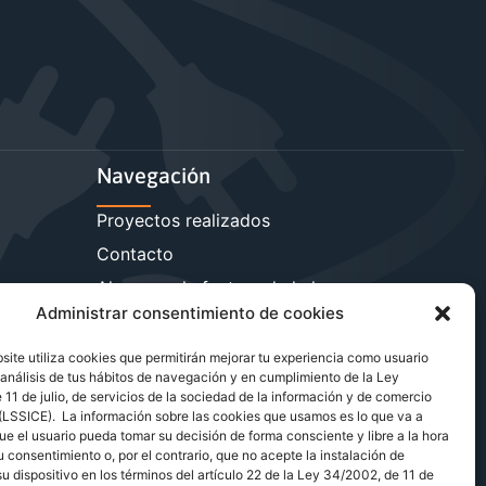
Navegación
Proyectos realizados
Contacto
sa
Ahorra en la factura de la luz
Administrar consentimiento de cookies
Reduce la carga reactiva
Más servicios energéticos
ite utiliza cookies que permitirán mejorar tu experiencia como usuario
análisis de tus hábitos de navegación y en cumplimiento de la Ley
Blog de energía y ahorro
11 de julio, de servicios de la sociedad de la información y de comercio
 (LSSICE). La información sobre las cookies que usamos es lo que va a
ue el usuario pueda tomar su decisión de forma consciente y libre a la hora
u consentimiento o, por el contrario, que no acepte la instalación de
u dispositivo en los términos del artículo 22 de la Ley 34/2002, de 11 de