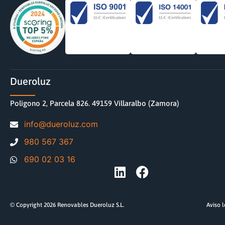
Dueroluz
Polígono 2, Parcela 826. 49159 Villaralbo (Zamora)
moc.zuloreud@ofni
980 567 367
690 02 03 16
© Copyright 2026 Renovables Dueroluz S.L.
Aviso 