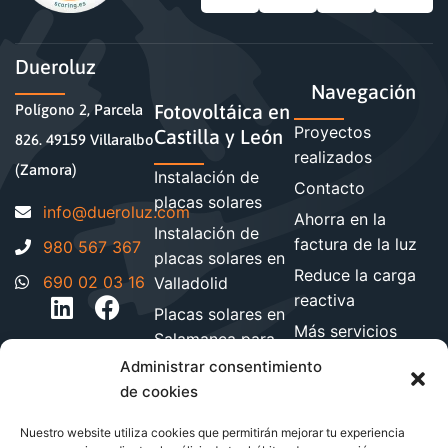
Dueroluz
Navegación
Fotovoltáica en
Polígono 2, Parcela
Proyectos
Castilla y León
826. 49159 Villaralbo
realizados
(Zamora)
Instalación de
Contacto
placas solares
moc.zuloreud@ofni
Ahorra en la
Instalación de
factura de la luz
980 567 367
placas solares en
Reduce la carga
690 02 03 16
Valladolid
reactiva
Placas solares en
Más servicios
Salamanca para
energéticos
hogares y
Administrar consentimiento
Blog de energía y
empresa
de cookies
ahorro
Instalación de
Nuestro website utiliza cookies que permitirán mejorar tu experiencia
paneles solares