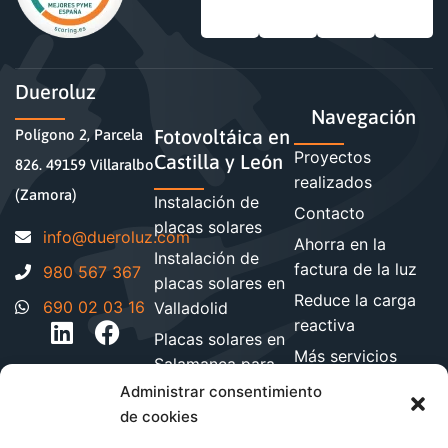
Dueroluz
Navegación
Fotovoltáica en
Polígono 2, Parcela
Proyectos
Castilla y León
826. 49159 Villaralbo
realizados
(Zamora)
Instalación de
Contacto
placas solares
moc.zuloreud@ofni
Ahorra en la
Instalación de
factura de la luz
980 567 367
placas solares en
Reduce la carga
690 02 03 16
Valladolid
reactiva
Placas solares en
Más servicios
Salamanca para
energéticos
hogares y
Administrar consentimiento
Blog de energía y
empresa
de cookies
ahorro
Instalación de