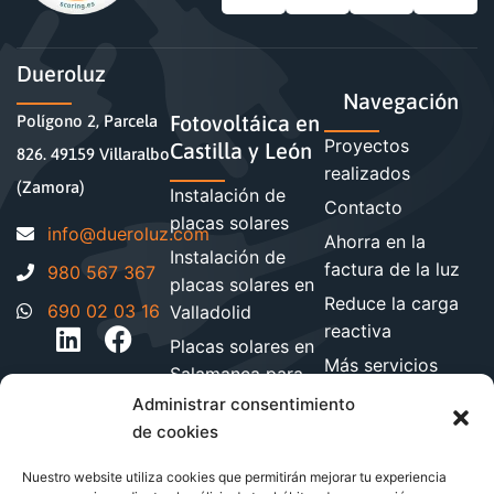
Dueroluz
Navegación
Fotovoltáica en
Polígono 2, Parcela
Proyectos
Castilla y León
826. 49159 Villaralbo
realizados
(Zamora)
Instalación de
Contacto
placas solares
moc.zuloreud@ofni
Ahorra en la
Instalación de
factura de la luz
980 567 367
placas solares en
Reduce la carga
690 02 03 16
Valladolid
reactiva
Placas solares en
Más servicios
Salamanca para
energéticos
hogares y
Administrar consentimiento
Blog de energía y
empresa
de cookies
ahorro
Instalación de
Nuestro website utiliza cookies que permitirán mejorar tu experiencia
paneles solares