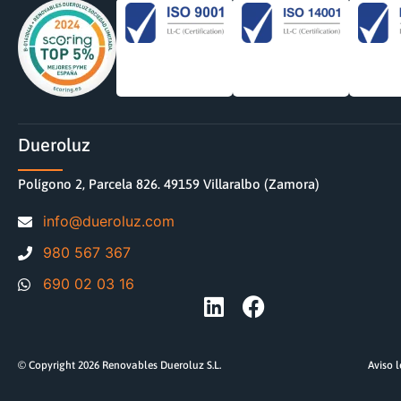
Dueroluz
Polígono 2, Parcela 826. 49159 Villaralbo (Zamora)
moc.zuloreud@ofni
980 567 367
690 02 03 16
© Copyright 2026 Renovables Dueroluz S.L.
Aviso 