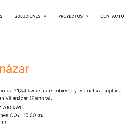
S
SOLUCIONES
PROYECTOS
CONTACTO
anázar
mo de 21,84 kwp sobre cubierta y estructura coplanar
en Villanázar (Zamora).
2.760 kWh.
nes CO₂: 15,00 tn.
590.