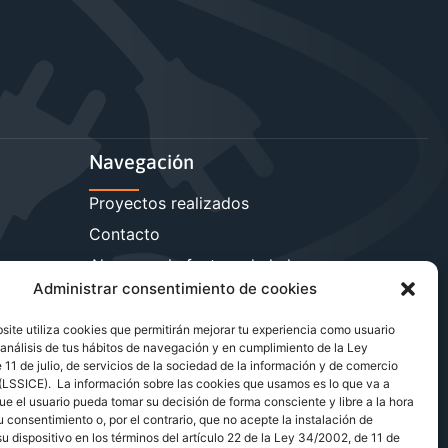
Navegación
Proyectos realizados
Contacto
sa
Ahorra en la factura de la luz
Administrar consentimiento de cookies
Reduce la carga reactiva
Más servicios energéticos
ite utiliza cookies que permitirán mejorar tu experiencia como usuario
análisis de tus hábitos de navegación y en cumplimiento de la Ley
Blog de energía y ahorro
11 de julio, de servicios de la sociedad de la información y de comercio
 (LSSICE). La información sobre las cookies que usamos es lo que va a
ue el usuario pueda tomar su decisión de forma consciente y libre a la hora
u consentimiento o, por el contrario, que no acepte la instalación de
u dispositivo en los términos del artículo 22 de la Ley 34/2002, de 11 de