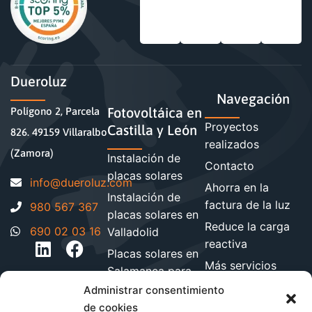
Dueroluz
Navegación
Fotovoltáica en
Polígono 2, Parcela
Proyectos
Castilla y León
826. 49159 Villaralbo
realizados
(Zamora)
Instalación de
Contacto
placas solares
moc.zuloreud@ofni
Ahorra en la
Instalación de
factura de la luz
980 567 367
placas solares en
Reduce la carga
690 02 03 16
Valladolid
reactiva
Placas solares en
Más servicios
Salamanca para
energéticos
hogares y
Administrar consentimiento
Blog de energía y
empresa
de cookies