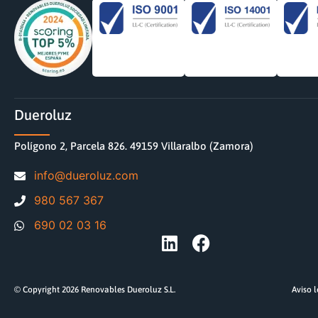
Dueroluz
Polígono 2, Parcela 826. 49159 Villaralbo (Zamora)
moc.zuloreud@ofni
980 567 367
690 02 03 16
© Copyright 2026 Renovables Dueroluz S.L.
Aviso 