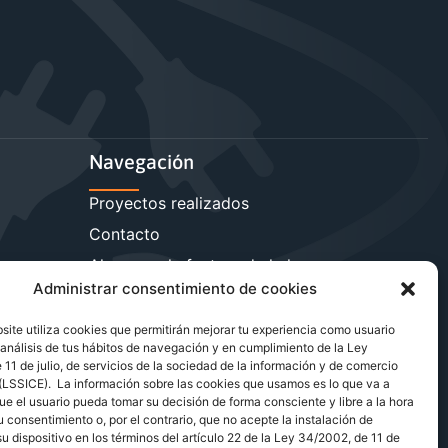
Navegación
Proyectos realizados
Contacto
sa
Ahorra en la factura de la luz
Administrar consentimiento de cookies
Reduce la carga reactiva
Más servicios energéticos
ite utiliza cookies que permitirán mejorar tu experiencia como usuario
análisis de tus hábitos de navegación y en cumplimiento de la Ley
Blog de energía y ahorro
11 de julio, de servicios de la sociedad de la información y de comercio
 (LSSICE). La información sobre las cookies que usamos es lo que va a
ue el usuario pueda tomar su decisión de forma consciente y libre a la hora
u consentimiento o, por el contrario, que no acepte la instalación de
u dispositivo en los términos del artículo 22 de la Ley 34/2002, de 11 de