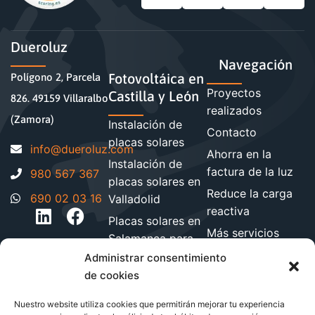
Dueroluz
Navegación
Fotovoltáica en
Polígono 2, Parcela
Proyectos
Castilla y León
826. 49159 Villaralbo
realizados
(Zamora)
Instalación de
Contacto
placas solares
moc.zuloreud@ofni
Ahorra en la
Instalación de
factura de la luz
980 567 367
placas solares en
Reduce la carga
690 02 03 16
Valladolid
reactiva
Placas solares en
Más servicios
Salamanca para
energéticos
hogares y
Administrar consentimiento
Blog de energía y
empresa
de cookies
ahorro
Instalación de
Nuestro website utiliza cookies que permitirán mejorar tu experiencia
paneles solares