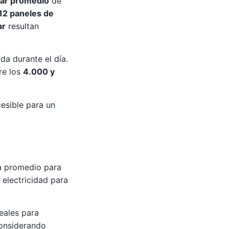
olar promedio
de
 12 paneles de
ar
resultan
da durante el día.
tre los
4.000 y
cesible para un
a promedio para
 electricidad para
deales para
considerando