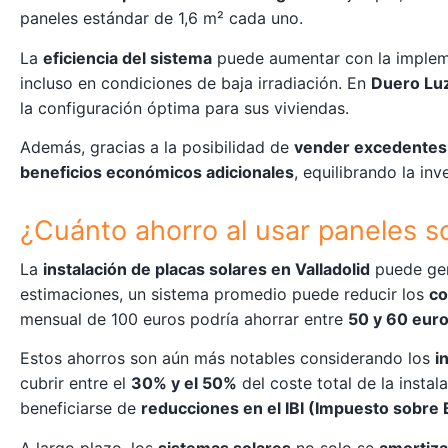
paneles estándar de 1,6 m² cada uno.
La
eficiencia del sistema
puede aumentar con la imple
incluso en condiciones de baja irradiación. En
Duero Lu
la configuración óptima para sus viviendas.
Además, gracias a la posibilidad de
vender excedentes a
beneficios económicos adicionales
, equilibrando la inve
¿Cuánto ahorro al usar paneles s
La
instalación de placas solares en Valladolid
puede ge
estimaciones, un sistema promedio puede reducir los
co
mensual de 100 euros podría ahorrar entre
50 y 60 eur
Estos ahorros son aún más notables considerando los
i
cubrir entre el
30% y el 50%
del coste total de la insta
beneficiarse de
reducciones en el IBI (Impuesto sobre
A largo plazo, los
sistemas solares
no solo se
amortiz