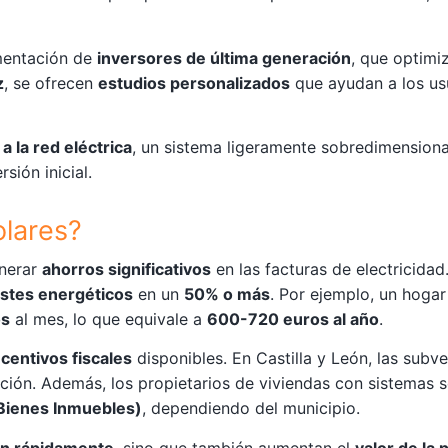
mentación de
inversores de última generación
, que optimi
z
, se ofrecen
estudios personalizados
que ayudan a los usu
 la red eléctrica
, un sistema ligeramente sobredimension
rsión inicial.
olares?
nerar
ahorros significativos
en las facturas de electricidad
stes energéticos
en un
50% o más
. Por ejemplo, un hoga
os
al mes, lo que equivale a
600-720 euros al año
.
ncentivos fiscales
disponibles. En Castilla y León, las sub
lación. Además, los propietarios de viviendas con sistemas 
 Bienes Inmuebles)
, dependiendo del municipio.
an rápidamente
, sino que también aumentan el
valor de la