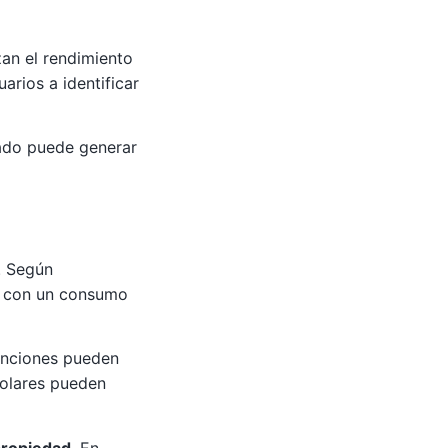
zan el rendimiento
arios a identificar
ado puede generar
. Según
r con un consumo
venciones pueden
solares pueden
 propiedad
. En