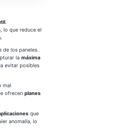
til
.
s
, lo que reduce el
.
 de los paneles.
pturar la
máxima
a evitar posibles
o mal
ue ofrecen
planes
aplicaciones
que
uier anomalía, lo