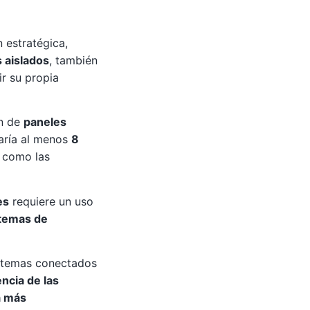
 estratégica,
 aislados
, también
r su propia
ón de
paneles
aría al menos
8
o como las
es
requiere un uso
temas de
stemas conectados
ncia de las
a más