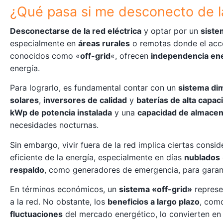
¿Qué pasa si me desconecto de la
Desconectarse de la red eléctrica
y optar por un
siste
especialmente en
áreas rurales
o remotas donde el acces
conocidos como «
off-grid
«, ofrecen
independencia ene
energía.
Para lograrlo, es fundamental contar con un
sistema d
solares
,
inversores de calidad
y
baterías de alta capac
kWp de potencia instalada
y una
capacidad de almace
necesidades nocturnas.
Sin embargo, vivir fuera de la red implica ciertas consi
eficiente de la energía, especialmente en días
nublados
respaldo
, como generadores de emergencia, para garanti
En términos económicos, un
sistema «off-grid»
represe
a la red. No obstante, los
beneficios a largo plazo
, com
fluctuaciones
del mercado energético, lo convierten en