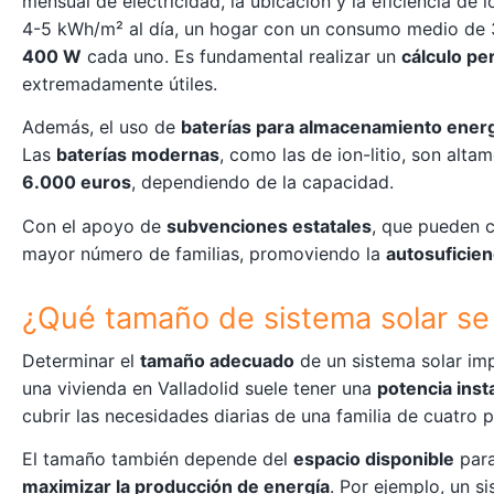
mensual de electricidad, la ubicación y la eficiencia de 
4-5 kWh/m² al día, un hogar con un consumo medio de 
400 W
cada uno. Es fundamental realizar un
cálculo pe
extremadamente útiles.
Además, el uso de
baterías para almacenamiento ener
Las
baterías modernas
, como las de ion-litio, son alta
6.000 euros
, dependiendo de la capacidad.
Con el apoyo de
subvenciones estatales
, que pueden c
mayor número de familias, promoviendo la
autosuficien
¿Qué tamaño de sistema solar se
Determinar el
tamaño adecuado
de un sistema solar imp
una vivienda en Valladolid suele tener una
potencia inst
cubrir las necesidades diarias de una familia de cuatro 
El tamaño también depende del
espacio disponible
para
maximizar la producción de energía
. Por ejemplo, un 