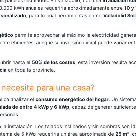
los paneles instalados. En Valladolid, con una
irradiación s
3.000 kWh anuales requeriría aproximadamente entre
10 y
rsonalizado
, para lo cual herramientas como
Valladolid Sol
gético
permite aprovechar al máximo la electricidad genera
mente eficientes, aunque su inversión inicial puede variar en
ubrir hasta el
50% de los costes
, esta inversión resulta ac
cia
en toda la provincia.
 necesita para una casa?
lica analizar el
consumo energético del hogar
. Un sistem
alada de entre 4 kWp y 6 kWp
, capaz de generar suficiente
personas.
 la instalación. Los tejados inclinados y sin sombras son i
sistema de 5 kWp requeriría un área aproximada de
25 m²
, 