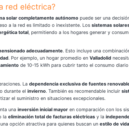
 red eléctrica?
ma solar completamente autónomo
puede ser una decisión
o a la red es limitado o inexistente. Los
sistemas solares
rgética total
, permitiendo a los hogares generar y consumi
imensionado adecuadamente
. Esto incluye una combinaci
idad
. Por ejemplo, un hogar promedio en
Valladolid
necesit
namiento
de 10-15 kWh para cubrir tanto el consumo diari
deraciones. La
dependencia exclusiva de fuentes renovabl
o durante el
invierno
. También es recomendable incluir
sis
zar el suministro en situaciones excepcionales.
nta una
inversión inicial mayor
en comparación con los si
o la
eliminación total de facturas eléctricas
y la
independe
 una opción atractiva para quienes buscan un
estilo de vid